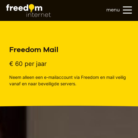
menu
Freedom Mail
€ 60 per jaar
Neem alleen een e-mailaccount via Freedom en mail veilig
vanaf en naar beveiligde servers.