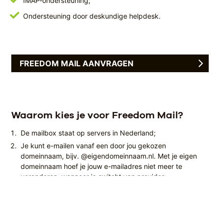
IMAP-ondersteuning;
Ondersteuning door deskundige helpdesk.
FREEDOM MAIL AANVRAGEN
Waarom kies je voor Freedom Mail?
De mailbox staat op servers in Nederland;
Je kunt e-mailen vanaf een door jou gekozen
domeinnaam, bijv. @eigendomeinnaam.nl. Met je eigen
domeinnaam hoef je jouw e-mailadres niet meer te
veranderen, wanneer je switcht van provider;
Mail ontvangen met 'catch-all' functionaliteit. Catch-all
zorgt ervoor dat je alle mail op jouw domeinnaam in één
mailbox terecht kunt laten komen. Het zou kunnen dat