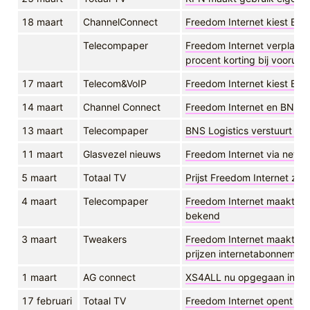
18 maart
ChannelConnect
Freedom Internet kiest BNS 
Telecompaper
Freedom Internet verplaats
procent korting bij vooruitb
17 maart
Telecom&VoIP
Freedom Internet kiest BNS 
14 maart
Channel Connect
Freedom Internet en BNS D
13 maart
Telecompaper
BNS Logistics verstuurt m
11 maart
Glasvezel nieuws
Freedom Internet via netw
5 maart
Totaal TV
Prijst Freedom Internet zic
4 maart
Telecompaper
Freedom Internet maakt tari
bekend
3 maart
Tweakers
Freedom Internet maakt me
prijzen internetabonnement
1 maart
AG connect
XS4ALL nu opgegaan in K
17 februari
Totaal TV
Freedom Internet opent jac