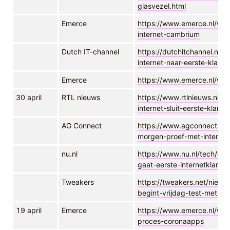
glasvezel.html
Emerce
https://www.emerce.nl/wi
internet-cambrium
Dutch IT-channel
https://dutchitchannel.nl/
internet-naar-eerste-klante
Emerce
https://www.emerce.nl/wir
30 april
RTL nieuws
https://www.rtlnieuws.nl/t
internet-sluit-eerste-klant
AG Connect
https://www.agconnect.nl/ar
morgen-proef-met-internet
nu.nl
https://www.nu.nl/tech/60
gaat-eerste-internetklante
Tweakers
https://tweakers.net/nieu
begint-vrijdag-test-met-aan
19 april
Emerce
https://www.emerce.nl/wir
proces-coronaapps