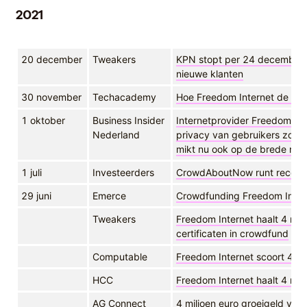
2021
20 december
Tweakers
KPN stopt per 24 december
nieuwe klanten
30 november
Techacademy
Hoe Freedom Internet de kome
1 oktober
Business Insider
Internetprovider Freedom In
Nederland
privacy van gebruikers zove
mikt nu ook op de brede ma
1 juli
Investeerders
CrowdAboutNow runt recor
29 juni
Emerce
Crowdfunding Freedom Inter
Tweakers
Freedom Internet haalt 4 mil
certificaten in crowdfund
Computable
Freedom Internet scoort 4 mi
HCC
Freedom Internet haalt 4 mil
AG Connect
4 miljoen euro groeigeld vo