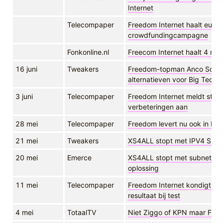
Internet
Telecompaper
Freedom Internet haalt eur 4
crowdfundingcampagne
Fonkonline.nl
Freecom Internet haalt 4 mil
16 juni
Tweakers
Freedom-topman Anco Scholte
alternatieven voor Big Tech 
3 juni
Telecompaper
Freedom Internet meldt storin
verbeteringen aan
28 mei
Telecompaper
Freedom levert nu ook in P
21 mei
Tweakers
XS4ALL stopt met IPV4 Subn
20 mei
Emerce
XS4ALL stopt met subnetten,
oplossing
11 mei
Telecompaper
Freedom Internet kondigt pro
resultaat bij test
4 mei
TotaalTV
Niet Ziggo of KPN maar Free