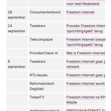
voor heel Nederland
28
Consumentenbond
Freedom Internet
september
24
Tweakers
Provider Freedom Internet 
september
'oprichtingsgeld' terug
Telecompaper
Freedom Internet betaalt 
'oprichtingsgeld' terug
ProviderCheck.nl
Wat is Freedom Internet?
9
Tweakers
Freedom Internet gaat gla
september
netwerk
RTLnieuws
Freedom Internet gaat glas
Reformatorisch
Freedom Internet wordt act
Dagblad
TotaalTV
Freedom Internet na KPN o
Mobile
mediamagazine.nl
FREEDOM INTERNET GAAT