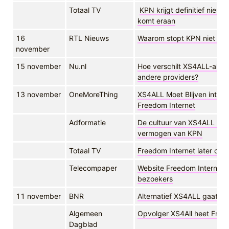
Totaal TV
KPN krijgt definitief nieu
komt eraan
16
RTL Nieuws
Waarom stopt KPN niet me
november
15 november
Nu.nl
Hoe verschilt XS4ALL-alter
andere providers?
13 november
OneMoreThing
XS4ALL Moet Blijven introd
Freedom Internet
Adformatie
De cultuur van XS4ALL is s
vermogen van KPN
Totaal TV
Freedom Internet later ook
Telecompaper
Website Freedom Internet 
bezoekers
11 november
BNR
Alternatief XS4ALL gaat va
Algemeen
Opvolger XS4All heet Free
Dagblad