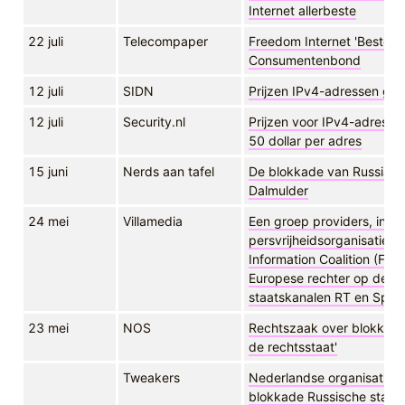
Internet allerbeste
22 juli
Telecompaper
Freedom Internet 'Beste uit
Consumentenbond
12 juli
SIDN
Prijzen IPv4-adressen gaa
12 juli
Security.nl
Prijzen voor IPv4-adressen
50 dollar per adres
15 juni
Nerds aan tafel
De blokkade van Russia T
Dalmulder
24 mei
Villamedia
Een groep providers, inter
persvrijheidsorganisaties
Information Coalition (FOI
Europese rechter op de E
staatskanalen RT en Sputn
23 mei
NOS
Rechtszaak over blokkade
de rechtsstaat'
Tweakers
Nederlandse organisaties 
blokkade Russische staat