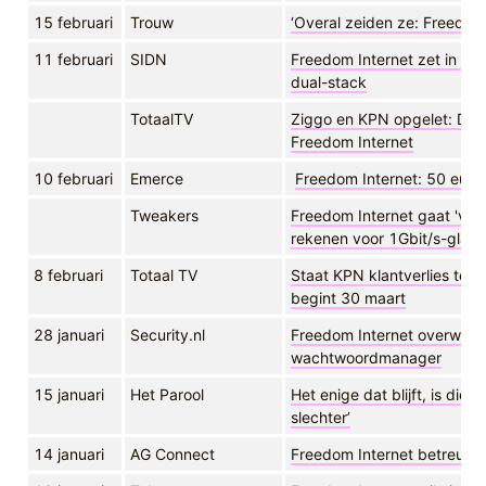
15 februari
Trouw
‘Overal zeiden ze: Freedom 
11 februari
SIDN
Freedom Internet zet in op
dual-stack
TotaalTV
Ziggo en KPN opgelet: Dit
Freedom Internet
10 februari
Emerce
Freedom Internet: 50 eur
Tweakers
Freedom Internet gaat 'van
rekenen voor 1Gbit/s-glasv
8 februari
Totaal TV
Staat KPN klantverlies te 
begint 30 maart
28 januari
Security.nl
Freedom Internet overweeg
wachtwoordmanager
15 januari
Het Parool
Het enige dat blijft, is die 
slechter’
14 januari
AG Connect
Freedom Internet betreurt