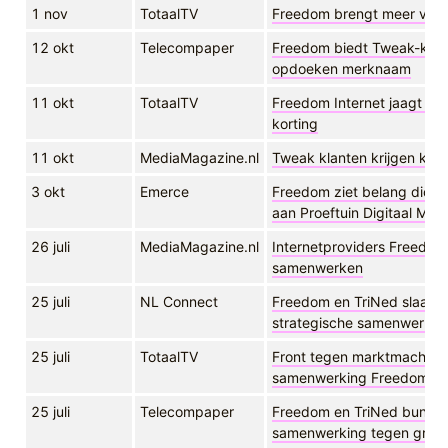
1 nov
TotaalTV
Freedom brengt meer vari
12 okt
Telecompaper
Freedom biedt Tweak-klan
opdoeken merknaam
11 okt
TotaalTV
Freedom Internet jaagt op
korting
11 okt
MediaMagazine.nl
Tweak klanten krijgen kort
3 okt
Emerce
Freedom ziet belang dichte
aan Proeftuin Digitaal Me
26 juli
MediaMagazine.nl
Internetproviders Freedom
samenwerken
25 juli
NL Connect
Freedom en TriNed slaan 
strategische samenwerkin
25 juli
TotaalTV
Front tegen marktmacht Zi
samenwerking Freedom Int
25 juli
Telecompaper
Freedom en TriNed bundele
samenwerking tegen grote 