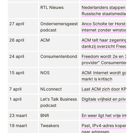
RTL Nieuws
Nederlanders stappen na
Russische staatsmedia
27 april
Ondernemersgeest
Anco Scholte ter Horst: 'F
podcast
internet zonder winstoog
26 april
ACM
ACM telt haar zegeningen 
dankzij overzicht Freedo
24 april
Consumentenbond
Freedom wordt 2e en 3e in 
provider" Consumentenb
15 april
NOS
ACM: Internet wordt goed
markt is kritisch
7 april
NLconnect
Laat ACM zich door KPN r
1 april
Let's Talk Business
Digitale vrijheid en privacy
podcast
23 maart
BNR
En weer ligt het vrije inte
19 maart
Tweakers
Psst, IPv4-adres kopen? -
naar adressen