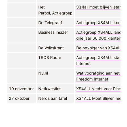
Het
‘Xs4all moet blijven’ start 
Parool, Actiegroep
De Telegraaf
Actiegroep XS4ALL komt m
Business Insider
Actiegroep XS4ALL lanceert
drie jaar 60.000 klanten a
De Volkskrant
De opvolger van XS4ALL he
TROS Radar
Actiegroep XS4ALL start n
Internet
Nu.nl
Wat voorafging aan het ont
Freedom Internet
10 november
Netkwesties
XS4ALL vecht voor Plan A 
27 oktober
Nerds aan tafel
XS4ALL Moet Blijven met An