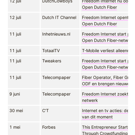
12 juli
DutchCowboys
Freedom Internet nu ook o
Open Dutch Fiber
12 juli
Dutch IT Channel
Freedom Internet opent pre
Open Dutch Fiber
11 juli
Inhetnieuws.nl
Freedom Internet start preo
Open Dutch Fiber-netwerk
11 juli
TotaalTV
T-Mobile verliest alleenre
11 juli
Tweakers
Freedom Internet start preo
Open Dutch Fiber-netwerk
11 juli
Telecompaper
Fiber Operator, Fiber Gro
ODF en brengen nieuwe pr
9 juni
Telecompaper
Freedom Internet zoekt fri
netwerk
30 mei
C'T
Internet en tv acties: de b
van dit moment
1 mei
Forbes
This Entrepreneur Started
Through Crowdfunding