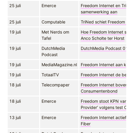
25 juli
Emerce
Freedom Internet en TriNe
samenwerking aan
25 juli
Computable
TriNed schiet Freedom Inte
19 juli
Met Nerds om
Hoe Freedom Internet stri
Tafel
Anco Scholte ter Horst
19 juli
DutchMedia
DutchMedia Podcast 011
Podcast
19 juli
MediaMagazine.nl
Freedom Internet aan kop 
19 juli
TotaalTV
Freedom Internet de beste
18 juli
Telecompaper
Freedom Internet bovenaan
Consumentenbond
18 juli
Emerce
Freedom stoot KPN van troo
Provider’ volgens test C
13 juli
Emerce
Freedom Internet actief o
Fiber