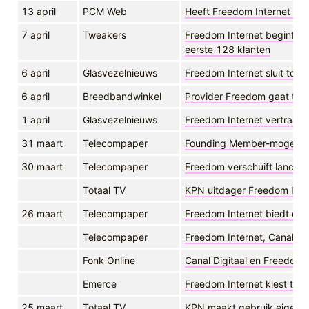
13 april
PCM Web
Heeft Freedom Internet ee
7 april
Tweakers
Freedom Internet begint on
eerste 128 klanten
6 april
Glasvezelnieuws
Freedom Internet sluit toch
6 april
Breedbandwinkel
Provider Freedom gaat toch
1 april
Glasvezelnieuws
Freedom Internet vertraag
31 maart
Telecompaper
Founding Member-mogelijkh
30 maart
Telecompaper
Freedom verschuift lancee
Totaal TV
KPN uitdager Freedom Inter
26 maart
Telecompaper
Freedom Internet biedt dien
Telecompaper
Freedom Internet, Canal Di
Fonk Online
Canal Digitaal en Freedom 
Emerce
Freedom Internet kiest telev
25 maart
Totaal TV
KPN maakt gebruik eigen 