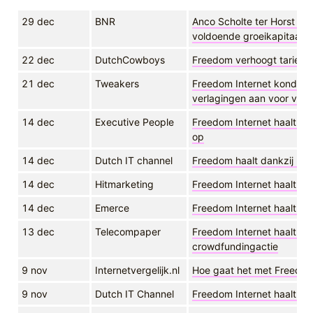
29 dec
BNR
Anco Scholte ter Horst (F
voldoende groeikapitaal o
22 dec
DutchCowboys
Freedom verhoogt tarieve
21 dec
Tweakers
Freedom Internet kondigt 
verlagingen aan voor vast 
14 dec
Executive People
Freedom Internet haalt dan
op
14 dec
Dutch IT channel
Freedom haalt dankzij klan
14 dec
Hitmarketing
Freedom Internet haalt 1,5
14 dec
Emerce
Freedom Internet haalt 1,5
13 dec
Telecompaper
Freedom Internet haalt 1,5
crowdfundingactie
9 nov
Internetvergelijk.nl
Hoe gaat het met Freedom
9 nov
Dutch IT Channel
Freedom Internet haalt rui