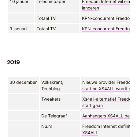
10 januari
Telecompaper
Freedom Internet wil eind m
lanceren
Totaal TV
KPN-concurrent Freedom In
9 januari
Totaal TV
KPN-concurrent Freedom I
2019
30 december
Volkskrant,
Nieuwe provider Freedom In
Techblog
start nu XS4ALL wordt op
Tweakers
Xs4all-alternatief Freedom 
start gaan
De Telegraaf
Aanhangers XS4ALL begin
Nu.nl
Freedom Internet definitief
XS4ALL