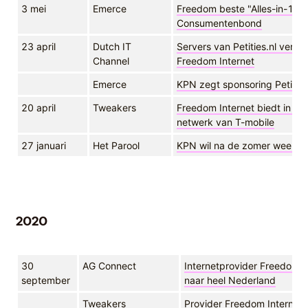
3 mei
Emerce
Freedom beste "Alles-in-1 Pr
Consumentenbond
23 april
Dutch IT
Servers van Petities.nl verh
Channel
Freedom Internet
Emerce
KPN zegt sponsoring Petities
20 april
Tweakers
Freedom Internet biedt in De
netwerk van T-mobile
27 januari
Het Parool
KPN wil na de zomer weer a
2020
30
AG Connect
Internetprovider Freedom In
september
naar heel Nederland
Tweakers
Provider Freedom Internet