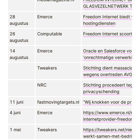
GLASVEZELNETWERK T-M
28
Emerce
Freedom Internet biedt va
augustus
hostingdiensten
26
Computable
Freedom Internet scoort als 
augustus
14
Emerce
Oracle en Salesforce voor 
augustus
‘onrechtmatige verwerking
Tweakers
Stichting dient massaclaim 
wegens overtreden AVG
NRC
Stichting procedeert tegen
privacyschending
11 juni
fastmovingtargets.nl
“Wij knokken voor de priva
4 juni
Emerce
https://www.emerce.nl/nie
internetprovider-freedom
1 mei
Tweakers
https://tweakers.net/nieu
werkt-samen-met-bedrijf-a