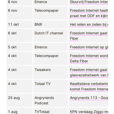
8 nov
Emerce
Gluurvrij Freedom Internet
8 nov
Telecompaper
Freedom Internet haalt 8 t
praat met ODF en kijkt na
11 okt
BNR
Het reilen en zeilen bij ee
6 okt
Dutch IT channel
Freedom Internet gaat pr
Fiber
5 okt
Emerce
Freedom Internet op glas
4 okt
Telecompaper
Freedom Internet wordt p
Delta Fiber
4 okt
Tweakers
Freedom Internet gaat int
glasvezelnetwerk van Delt
4 okt
Totaal TV
Kwalitatieve verbetering D
komst Freedom Internet
25 aug
Angrynerds
Angrynerds 113 - Google d
Podcast
1 aug
TVTotaal
KPN verslaag Ziggo met t