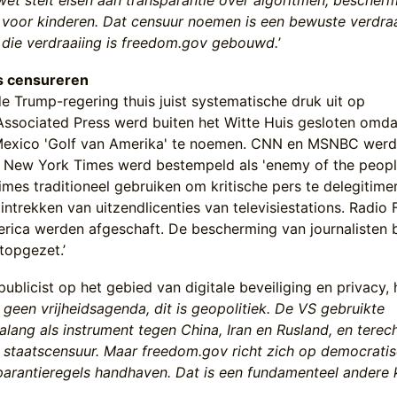
wet stelt eisen aan transparantie over algoritmen, bescher
id voor kinderen. Dat censuur noemen is een bewuste verdra
p die verdraaiing is freedom.gov gebouwd.
’
is censureren
de Trump-regering thuis juist systematische druk uit op
'Associated Press werd buiten het Witte Huis gesloten omda
Mexico 'Golf van Amerika' te noemen. CNN en MSNBC wer
 New York Times werd bestempeld als 'enemy of the peopl
gimes traditioneel gebruiken om kritische pers te delegitime
ntrekken van uitzendlicenties van televisiestations. Radio 
rica werden afgeschaft. De bescherming van journalisten b
topgezet.’
ublicist op het gebied van digitale beveiliging en privacy, 
s geen vrijheidsagenda, dit is geopolitiek. De VS gebruikte
ialang als instrument tegen China, Iran en Rusland, en terec
 staatscensuur. Maar freedom.gov richt zich op democrati
arantieregels handhaven. Dat is een fundamenteel andere 