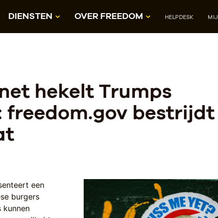
DIENSTEN
OVER FREEDOM
HELPDESK
MI
net hekelt Trumps
: freedom.gov bestrijd
at
senteert een
se burgers
s kunnen