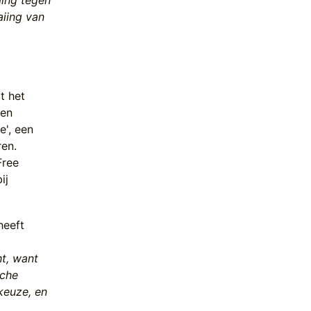
ming tegen
aiing van
t het
den
e', een
ren.
Free
ij
heeft
ht, want
sche
keuze, en