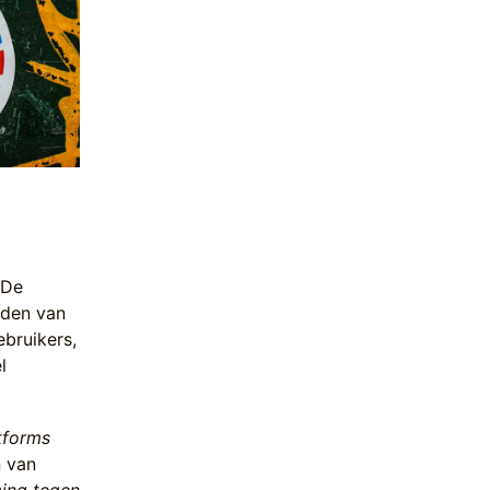
 De
eden van
ebruikers,
l
atforms
n van