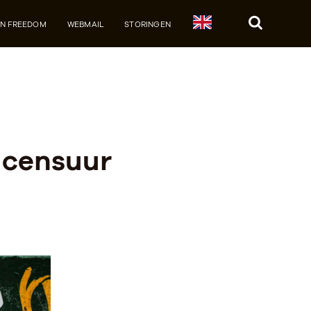
JN FREEDOM
WEBMAIL
STORINGEN
Zoek
t censuur