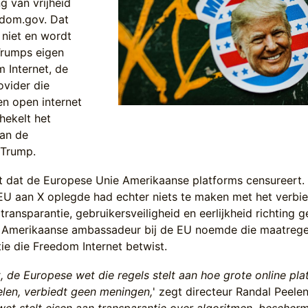
g van vrijheid
edom.gov. Dat
k niet en wordt
Trumps eigen
 Internet, de
ovider die
een open internet
hekelt het
van de
 Trump.
t dat de Europese Unie Amerikaanse platforms censureert.
EU aan X oplegde had echter niets te maken met het verbi
transparantie, gebruikersveiligheid en eerlijkheid richting g
de Amerikaanse ambassadeur bij de EU noemde die maatrege
tie die Freedom Internet betwist.
t, de Europese wet die regels stelt aan hoe grote online pl
len, verbiedt geen meningen,
' zegt directeur Randal Peele