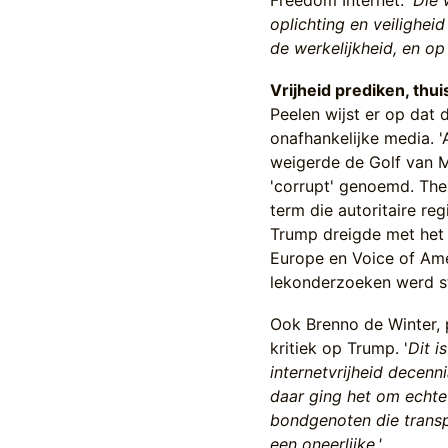
Freedom Internet.
'Die 
oplichting en veilighe
de werkelijkheid, en o
Vrijheid prediken, thu
Peelen wijst er op dat 
onafhankelijke media. 
weigerde de Golf van 
'corrupt' genoemd. The
term die autoritaire re
Trump dreigde met het i
Europe en Voice of Ame
lekonderzoeken werd s
Ook Brenno de Winter, p
kritiek op Trump. '
Dit i
internetvrijheid decenn
daar ging het om echte
bondgenoten die transp
een oneerlijke.'