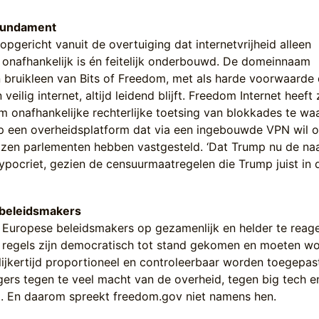
 fundament
pgericht vanuit de overtuiging dat internetvrijheid alleen
e onafhankelijk is én feitelijk onderbouwd. De domeinnaam
n bruikleen van Bits of Freedom, met als harde voorwaarde
 veilig internet, altijd leidend blijft. Freedom Internet heeft 
 onafhankelijke rechterlijke toetsing van blokkades te wa
op een overheidsplatform dat via een ingebouwde VPN wil 
zen parlementen hebben vastgesteld. ‘Dat Trump nu de n
hypocriet, gezien de censuurmaatregelen die Trump juist in
beleidsmakers
 Europese beleidsmakers op gezamenlijk en helder te reag
 regels zijn democratisch tot stand gekomen en moeten w
ijkertijd proportioneel en controleerbaar worden toegepast
gers tegen te veel macht van de overheid, tegen big tech e
g. En daarom spreekt freedom.gov niet namens hen.