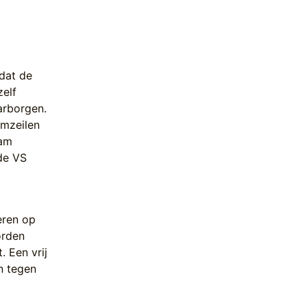
 dat de
zelf
arborgen.
omzeilen
aam
 de VS
eren op
orden
. Een vrij
n tegen