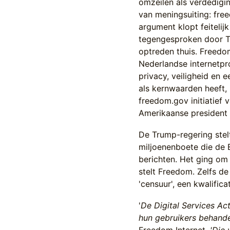
omzeilen als verdedigin
van meningsuiting: fre
argument klopt feitelij
tegengesproken door 
optreden thuis. Freedom
Nederlandse internetpr
privacy, veiligheid en 
als kernwaarden heeft, 
freedom.gov initiatief 
Amerikaanse president
De Trump-regering stel
miljoenenboete die de 
berichten. Het ging om 
stelt Freedom. Zelfs 
'censuur', een kwalifica
'
De Digital Services Ac
hun gebruikers behande