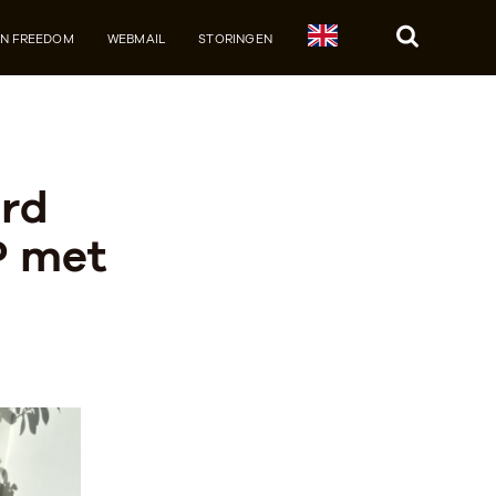
JN FREEDOM
WEBMAIL
STORINGEN
Zoek
rd
P met