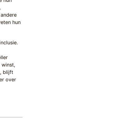
ie hun
,
 andere
weten hun
nclusie.
t
ller
 winst,
blijft
er over