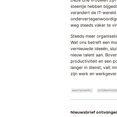
Deze drie vrouwen zijn 
steentje hebben bijged
verandert de IT-wereld
ondervertegenwoordigd
weg steeds vaker te vi
Steeds meer organisati
Wat ons betreft een mo
vernieuwde ideeën, slui
nieuw talent aan. Bove
productiviteit en een p
langer in dienst, valt 
zijn werk en werkgever.
MAATSCHAPPIJ
INTERNATION
Nieuwsbrief ontvange