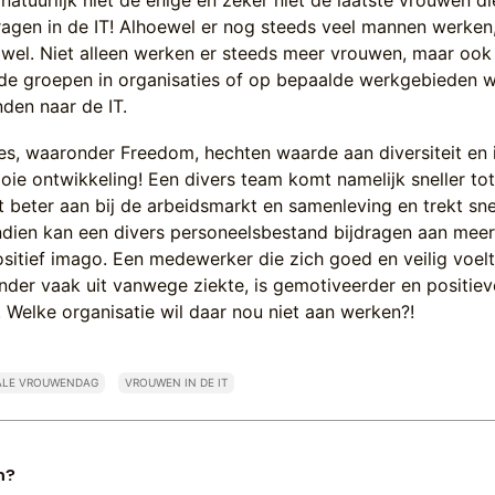
natuurlijk niet de enige en zeker niet de laatste vrouwen d
ragen in de IT! Alhoewel er nog steeds veel mannen werken
 wel. Niet alleen werken er steeds meer vrouwen, maar ook
e groepen in organisaties of op bepaalde werkgebieden 
nden naar de IT.
es, waaronder Freedom, hechten waarde aan diversiteit en i
oie ontwikkeling! Een divers team komt namelijk sneller to
t beter aan bij de arbeidsmarkt en samenleving en trekt sne
ndien kan een divers personeelsbestand bijdragen aan meer
ositief imago. Een medewerker die zich goed en veilig voelt, 
minder vaak uit vanwege ziekte, is gemotiveerder en positiev
 Welke organisatie wil daar nou niet aan werken?!
ALE VROUWENDAG
VROUWEN IN DE IT
n?