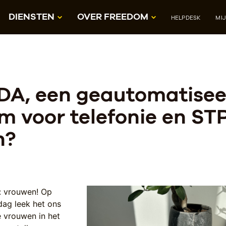
DIENSTEN
OVER FREEDOM
HELPDESK
MI
DA, een geautomatisee
m voor telefonie en ST
n?
: vrouwen! Op
dag leek het ons
 vrouwen in het